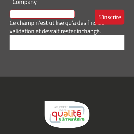
Company
Ce champ n’est utilisé qu’à des fins de
validation et devrait rester inchangé.
Adresse
e-
mail
*
Consentement
J’accepte de
*
recevoir des
informations
(actualités,
événements)
du
Groupement
Qualité