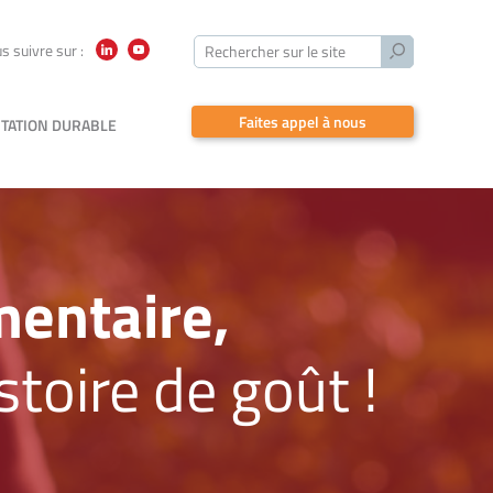
Lancer
s suivre sur :
Rechercher sur le site
LinkedIn
YouTube
la
recherche
Faites appel à nous
TATION DURABLE
mentaire,
stoire de goût !