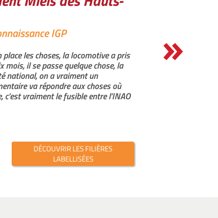
dent Miels des Hauts-
econnaissance IGP
lace les choses, la locomotive a pris
ix mois, il se passe quelque chose, la
é national, on a vraiment un
imentaire va répondre aux choses où
, c’est vraiment le fusible entre l’INAO
DÉCOUVRIR LES FILIÈRES
LABELLISÉES