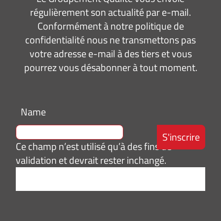
régulièrement son actualité par e-mail.
Conformément à notre politique de
confidentialité nous ne transmettons pas
votre adresse e-mail à des tiers et vous
pourrez vous désabonner à tout moment.
Name
Ce champ n’est utilisé qu’à des fins de
validation et devrait rester inchangé.
Adresse
e-
mail
*
Consentement
J’accepte de
*
recevoir des