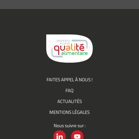
informations
(actualités,
événements)
du
Groupement
Qualité
FAITES APPEL À NOUS !
FAQ
ACTUALITÉS
MENTIONS LÉGALES
Nous suivre sur :