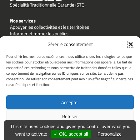
Spécialité Traditionnelle Garantie (STG)
Nos services
Appuyer les collectivités et les territoires
Informer et former les publics
Accompagner les filières et les producteurs
Gérer le consentement
Pour offrir les meilleures expériences, nous utilisons des technologies telles que
les cookies pour stocker et/ou accéder aux informations des appareils. Le fait de
consentir à ces technologies nous permettra de traiter des données telles que le
comportement de navigation ou les ID uniques sur ce site. Le fait de ne pas
Sites partenaires
consentir ou de retirer son consentement peut avoir un effet négatif sur certaines
goutezlaqualite.com
inao.gouv.fr
caractéristiques et fonctions.
alimentation.gouv.fr
hautsdefrance.fr
ouacheterlocal.fr
Accepter
Le Groupement Qualité est soutenu par
Refuser
This site uses cookies and gives you control over what you
Voir les préférences
want to activate
✓ OK, accept all
Personalize