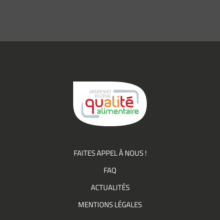
mail
*
Consentement
J’accepte de
*
recevoir des
informations
(actualités,
événements)
du
Groupement
Qualité
FAITES APPEL À NOUS !
FAQ
ACTUALITÉS
MENTIONS LÉGALES