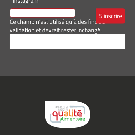
Instagram
Ce champ n’est utilisé qu’à des fins de
validation et devrait rester inchangé.
Adresse
e-
mail
*
Consentement
J’accepte de
*
recevoir des
informations
(actualités,
événements)
du
Groupement
Qualité