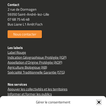
Contact
2 rue de Dormagen
59350 Saint-André-lez-Lille
07 68 75 46 48
Bus Liane L1 Arrêt Foch
Nous contacter
Les labels
Label Rouge
Indication Géographique Protégée (IGP)
Appellation d’Origine Protégée (AOP)
Agriculture Biologique (AB)
Spécialité Traditionnelle Garantie (STG)
Nos services
Appuyer les collectivités et les territoires
Informer et former les publics
Accompagner les filières et les producteurs
Gérer le consentement