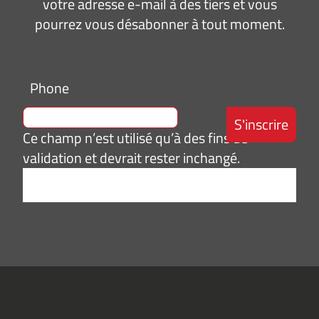
votre adresse e-mail à des tiers et vous
pourrez vous désabonner à tout moment.
Phone
Ce champ n’est utilisé qu’à des fins de
validation et devrait rester inchangé.
Adresse
e-
mail
*
Consentement
J’accepte de
*
recevoir des
informations
(actualités,
événements)
du