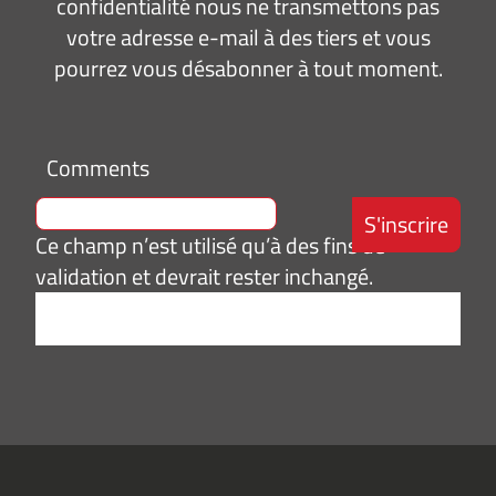
confidentialité nous ne transmettons pas
votre adresse e-mail à des tiers et vous
pourrez vous désabonner à tout moment.
Comments
Ce champ n’est utilisé qu’à des fins de
validation et devrait rester inchangé.
Adresse
e-
mail
*
Consentement
J’accepte de
*
recevoir des
informations
(actualités,
événements)