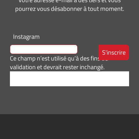
pourrez vous désabonner à tout moment.
Instagram
Ce champ n’est utilisé qu’à des fins de
validation et devrait rester inchangé.
Adresse
e-
mail
*
Consentement
J’accepte de
*
recevoir des
informations
(actualités,
événements)
du