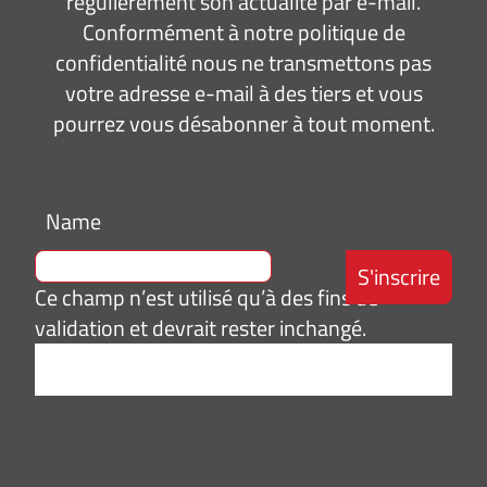
régulièrement son actualité par e-mail.
Conformément à notre politique de
confidentialité nous ne transmettons pas
votre adresse e-mail à des tiers et vous
pourrez vous désabonner à tout moment.
Name
Ce champ n’est utilisé qu’à des fins de
validation et devrait rester inchangé.
Adresse
e-
mail
*
Consentement
J’accepte de
*
recevoir des
informations