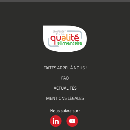
(actualités,
événements)
du
Groupement
Qualité
FAITES APPEL À NOUS !
FAQ
ACTUALITÉS
MENTIONS LÉGALES
Nous suivre sur :
LINKEDIN
YOUTUBE