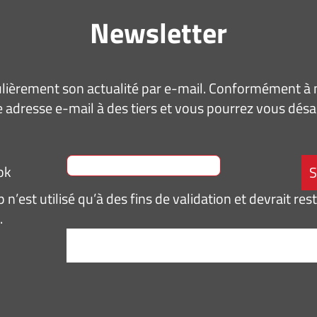
Newsletter
ièrement son actualité par e-mail. Conformément à no
 adresse e-mail à des tiers et vous pourrez vous dé
ok
n’est utilisé qu’à des fins de validation et devrait res
.
tement
*
pte de