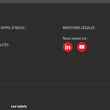
ir des
mations
ités,
ments)
 APPEL À NOUS !
MENTIONS LÉGALES
Nous suivre sur :
ement
LITÉS
é
LINKEDIN
YOUTUBE
Les labels