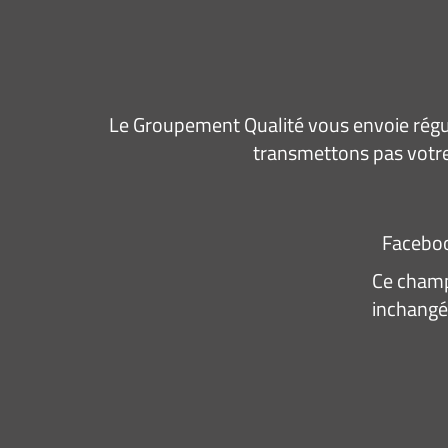
Le Groupement Qualité vous envoie régul
transmettons pas votre
Facebo
Ce champ 
inchangé
Adresse
e-
mail
*
Consen
J’acce