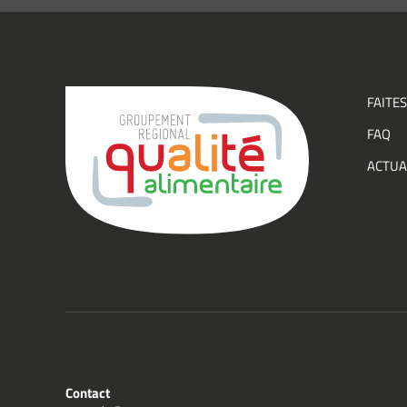
recevo
infor
(actual
événe
FAITES
du
FAQ
Group
ACTUA
Qualit
Contact