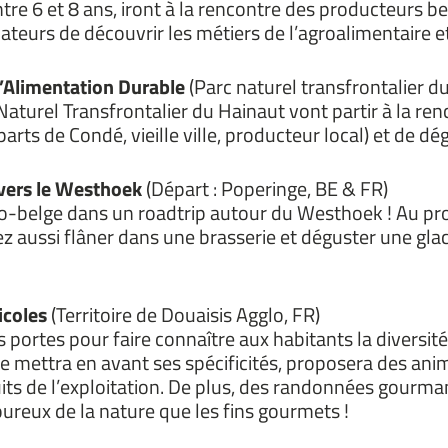
tre 6 et 8 ans, iront à la rencontre des producteurs be
eurs de découvrir les métiers de l’agroalimentaire et
 l’Alimentation Durable
(Parc naturel transfrontalier d
Naturel Transfrontalier du Hainaut vont partir à la re
arts de Condé, vieille ville, producteur local) et de dé
avers le Westhoek
(Départ : Poperinge, BE & FR)
co-belge dans un roadtrip autour du Westhoek ! Au pr
ez aussi flâner dans une brasserie et déguster une gla
icoles
(Territoire de Douaisis Agglo, FR)
 portes pour faire connaître aux habitants la diversité
e mettra en avant ses spécificités, proposera des ani
uits de l’exploitation. De plus, des randonnées gourma
ureux de la nature que les fins gourmets !