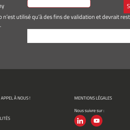
ny
n’est utilisé qu’à des fins de validation et devrait res
.
tement
*
pte de
ir des
mations
ités,
ments)
 APPEL À NOUS !
MENTIONS LÉGALES
Nous suivre sur :
ement
LITÉS
é
LINKEDIN
YOUTUBE