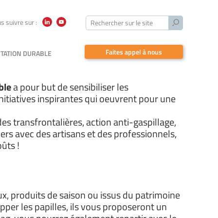
Lancer
s suivre sur :
Rechercher sur le site
LinkedIn
YouTube
la
recherche
Faites appel à nous
TATION DURABLE
ble
a pour but de sensibiliser les
initiatives inspirantes qui oeuvrent pour une
s transfrontalières, action anti-gaspillage,
rs avec des artisans et des professionnels,
ûts !
ux, produits de saison ou issus du patrimoine
opper les papilles, ils vous proposeront un