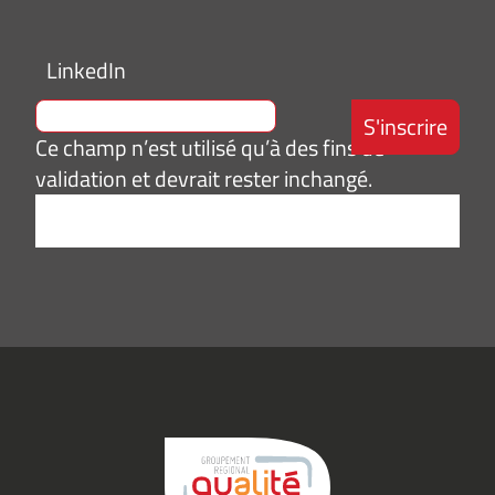
LinkedIn
Ce champ n’est utilisé qu’à des fins de
validation et devrait rester inchangé.
Adresse
e-
mail
*
Consentement
J’accepte de
*
recevoir des
informations
(actualités,
événements)
du
Groupement
Qualité