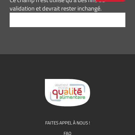
validation et devrait rester inchangé.
Adresse
e-
mail
*
Consentement
J’accepte de
*
recevoir des
informations
(actualités,
événements)
du
Groupement
Qualité
FAITES APPEL À NOUS !
FAQ