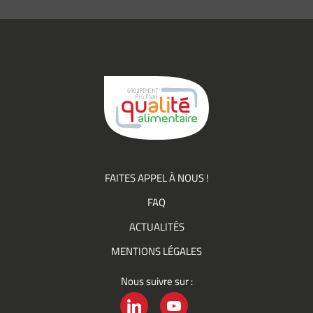
informations
(actualités,
événements)
du
Groupement
Qualité
FAITES APPEL À NOUS !
FAQ
ACTUALITÉS
MENTIONS LÉGALES
Nous suivre sur :