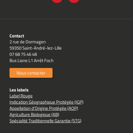
LINKEDIN
YOUTUBE
Contact
2 rue de Dormagen
59350 Saint-André-lez-Lille
07 68 75 46 48
Bus Liane L1 Arrêt Foch
Nous contacter
Les labels
Label Rouge
Indication Géographique Protégée (IGP)
Appellation d’Origine Protégée (AOP)
Agriculture Biologique (AB)
Spécialité Traditionnelle Garantie (STG)