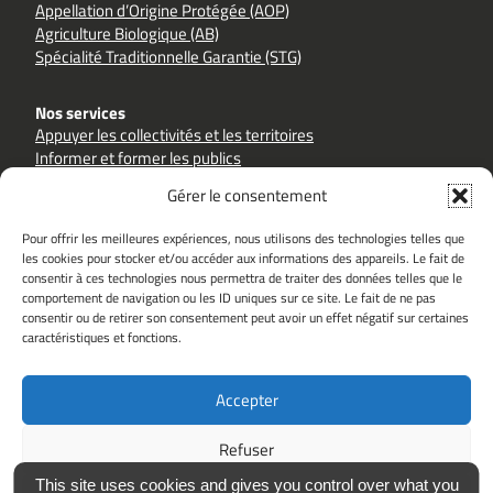
Appellation d’Origine Protégée (AOP)
Agriculture Biologique (AB)
Spécialité Traditionnelle Garantie (STG)
Nos services
Appuyer les collectivités et les territoires
Informer et former les publics
Accompagner les filières et les producteurs
Gérer le consentement
Pour offrir les meilleures expériences, nous utilisons des technologies telles que
les cookies pour stocker et/ou accéder aux informations des appareils. Le fait de
consentir à ces technologies nous permettra de traiter des données telles que le
comportement de navigation ou les ID uniques sur ce site. Le fait de ne pas
Sites partenaires
consentir ou de retirer son consentement peut avoir un effet négatif sur certaines
goutezlaqualite.com
inao.gouv.fr
caractéristiques et fonctions.
alimentation.gouv.fr
hautsdefrance.fr
ouacheterlocal.fr
Accepter
Le Groupement Qualité est soutenu par
Refuser
This site uses cookies and gives you control over what you