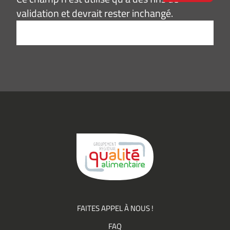
validation et devrait rester inchangé.
Adresse
e-
mail
*
Consentement
J’accepte de
*
recevoir des
informations
(actualités,
événements)
du
Groupement
Qualité
FAITES APPEL À NOUS !
FAQ