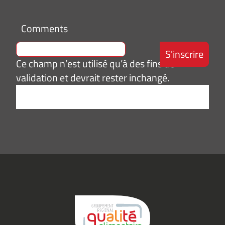
Comments
Ce champ n’est utilisé qu’à des fins de
validation et devrait rester inchangé.
Adresse
e-
mail
*
Consentement
J’accepte de
*
recevoir des
informations
(actualités,
événements)
du
Groupement
Qualité