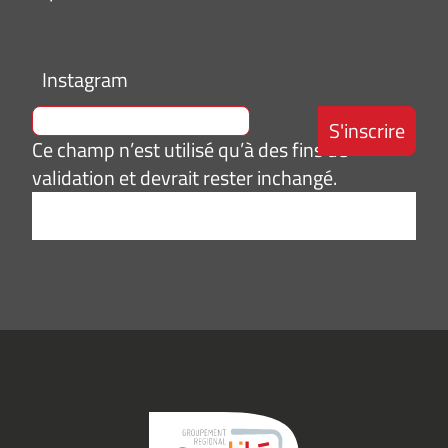
Instagram
Ce champ n’est utilisé qu’à des fins de
validation et devrait rester inchangé.
Adresse
e-
mail
*
Consentement
J’accepte de
*
recevoir des
informations
(actualités,
événements)
du
Groupement