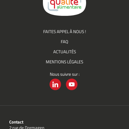
Qualité
FAITES APPEL À NOUS !
FAQ
ACTUALITÉS
MENTIONS LÉGALES
Nous suivre sur :
LINKEDIN
YOUTUBE
Contact
2 rue de Dormagen