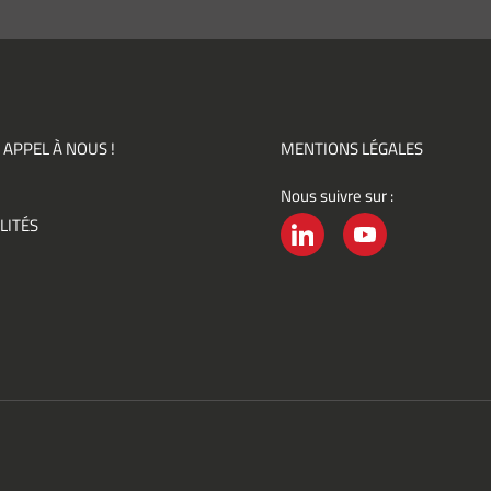
pte de
ir des
mations
ités,
ments)
 APPEL À NOUS !
MENTIONS LÉGALES
Nous suivre sur :
ement
LITÉS
é
LINKEDIN
YOUTUBE