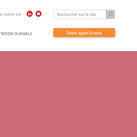
Lancer
s suivre sur :
Rechercher sur le site
LinkedIn
YouTube
la
recherche
Faites appel à nous
TATION DURABLE