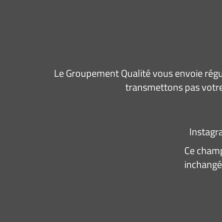
Le Groupement Qualité vous envoie régul
transmettons pas votre
Instag
Ce champ 
inchangé
Adresse
e-
mail
*
Consen