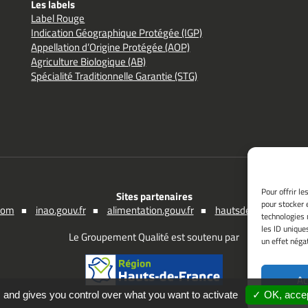
Les labels
Label Rouge
Indication Géographique Protégée (IGP)
Appellation d’Origine Protégée (AOP)
Agriculture Biologique (AB)
Spécialité Traditionnelle Garantie (STG)
Pour offrir l
Sites partenaires
pour stocker 
.com
inao.gouv.fr
alimentation.gouv.fr
hautsdefrance.fr
technologies 
les ID unique
Le Groupement Qualité est soutenu par
un effet négat
Ac
 and gives you control over what you want to activate
✓ OK, accep