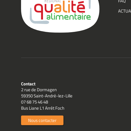
FAQ
Group
ACTUA
Qualit
Contact
2 rue de Dormagen
59350 Saint-André-lez-Lille
07 68 75 46 48
Bus Liane L1 Arrêt Foch
Nous contacter