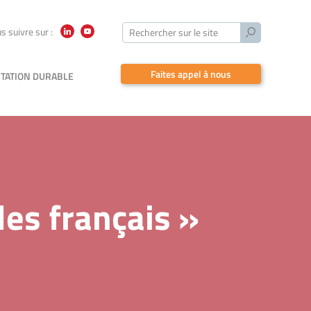
Lancer
s suivre sur :
Rechercher sur le site
LinkedIn
YouTube
la
recherche
Faites appel à nous
TATION DURABLE
les français »