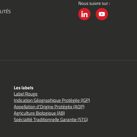
Nous suivre sur :
ement
LITÉS
é
LINKEDIN
YOUTUBE
Les labels
Label Rouge
Indication Géographique Protégée (IGP)
Appellation d’Origine Protégée (AOP)
Agriculture Biologique (AB)
Spécialité Traditionnelle Garantie (STG)