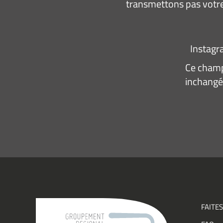
transmettons pas votre
Instag
Ce champ 
inchangé
Adresse
e-
mail
*
Consen
J’acce
recevo
infor
(actual
événe
FAITES
du