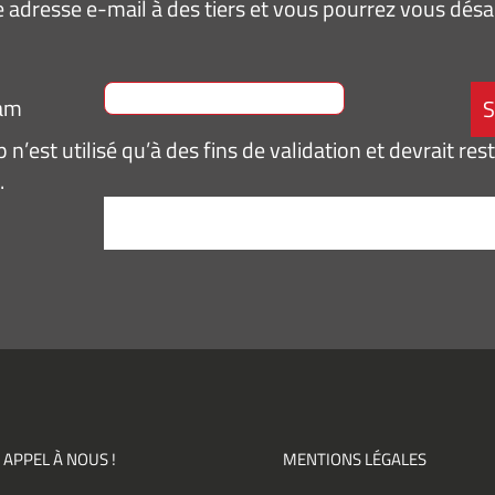
 adresse e-mail à des tiers et vous pourrez vous dé
ram
n’est utilisé qu’à des fins de validation et devrait res
.
tement
*
pte de
ir des
mations
ités,
ments)
 APPEL À NOUS !
MENTIONS LÉGALES