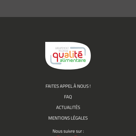
recevoir des
informations
(actualités,
événements)
du
Groupement
Qualité
FAITES APPEL À NOUS !
FAQ
ACTUALITÉS
MENTIONS LÉGALES
Nous suivre sur :