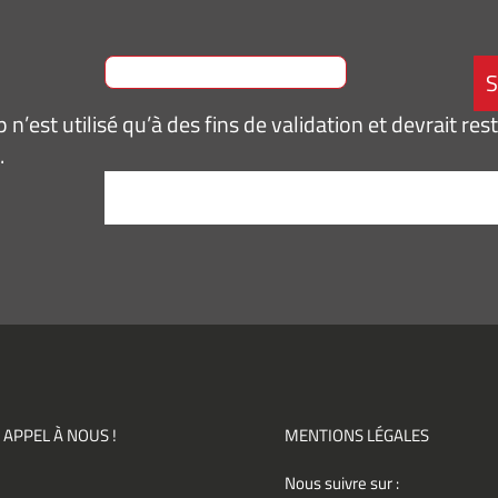
n’est utilisé qu’à des fins de validation et devrait res
.
tement
*
pte de
ir des
mations
ités,
ments)
 APPEL À NOUS !
MENTIONS LÉGALES
Nous suivre sur :
ement