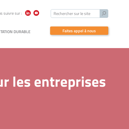
Lancer
s suivre sur :
Rechercher sur le site
LinkedIn
YouTube
la
recherche
Faites appel à nous
TATION DURABLE
ur les entreprises