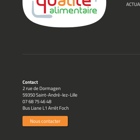
ACTUA
Qualit
Contact
2 rue de Dormagen
59350 Saint-André-lez-Lille
07 68 75 46 48
Bus Liane L1 Arrêt Foch
Nous contacter